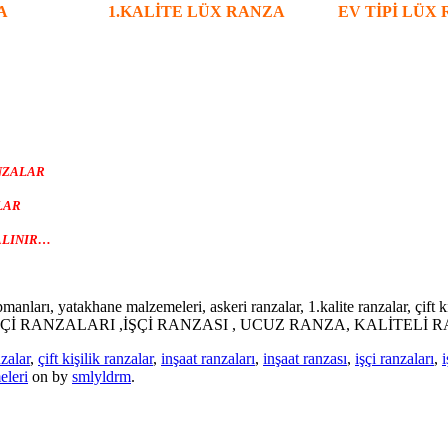
A
1.KALİTE LÜX RANZA
EV TİPİ LÜX
ANZALAR
ALAR
ALINIR…
pmanları, yatakhane malzemeleri, askeri ranzalar, 1.kalite ranzalar, çift ki
Çİ RANZALARI ,İŞÇİ RANZASI , UCUZ RANZA, KALİTELİ RANZ
zalar
,
çift kişilik ranzalar
,
inşaat ranzaları
,
inşaat ranzası
,
işçi ranzaları
,
i
eleri
on
by
smlyldrm
.