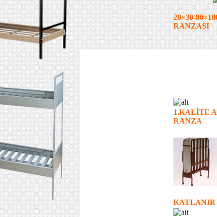
20×30-80×18
RANZASI
1.KALİTE 
RANZA
KATLANIR