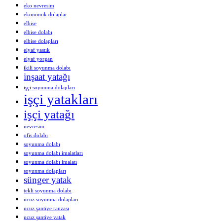
eko nevresim
ekonomik dolaplar
elbise
elbise dolabı
elbise dolapları
elyaf yastık
elyaf yorgan
ikili soyunma dolabı
inşaat yatağı
işçi soyunma dolapları
işçi yatakları
işçi yatağı
nevresim
ofis dolabı
soyunma dolabı
soyunma dolabı imalatları
soyunma dolabı imalatı
soyunma dolapları
sünger yatak
tekli soyunma dolabı
ucuz soyunma dolapları
ucuz şantiye ranzası
ucuz şantiye yatak