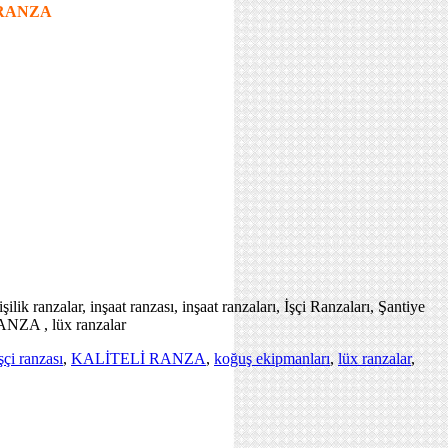
 RANZA
şilik ranzalar, inşaat ranzası, inşaat ranzaları, İşçi Ranzaları, Şantiye
A , lüx ranzalar
şçi ranzası
,
KALİTELİ RANZA
,
koğuş ekipmanları
,
lüx ranzalar
,