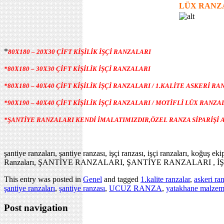
LÜX RANZ
*
80X180 – 20X30 ÇİFT KİŞİLİK İŞÇİ RANZALARI
*80X180 – 30X30 ÇİFT KİŞİLİK İŞÇİ RANZALARI
*80X180 – 40X40 ÇİFT KİŞİLİK İŞÇİ RANZALARI / 1.KALİTE ASKERİ R
*90X190 – 40X40 ÇİFT KİŞİLİK İŞÇİ RANZALARI / MOTİFLİ LÜX RANZ
*ŞANTİYE RANZALARI KENDİ İMALATIMIZDIR,ÖZEL RANZA SİPARİŞİ 
şantiye ranzaları, şantiye ranzası, işçi ranzası, işçi ranzaları, koğuş eki
Ranzaları, ŞANTİYE RANZALARI, ŞANTİYE RANZALARI , İŞ
This entry was posted in
Genel
and tagged
1.kalite ranzalar
,
askeri ran
şantiye ranzaları
,
şantiye ranzası
,
UCUZ RANZA
,
yatakhane malzem
Post navigation