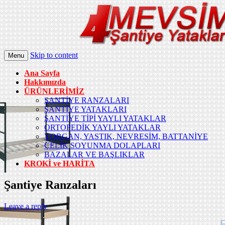
Skip to content
Menu
Ana Sayfa
Hakkımızda
ÜRÜNLERİMİZ
ŞANTİYE RANZALARI
ŞANTİYE YATAKLARI
ŞANTİYE TİPİ YAYLI YATAKLAR
ORTOPEDİK YAYLI YATAKLAR
YORGAN, YASTIK, NEVRESİM, BATTANİYE
ÇELİK SOYUNMA DOLAPLARI
BAZALAR VE BAŞLIKLAR
KROKİ ve HARİTA
Şantiye Ranzaları
Leave a reply