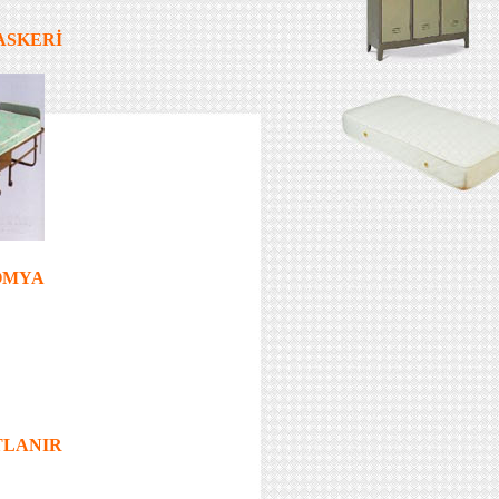
 ASKERİ
OMYA
TLANIR