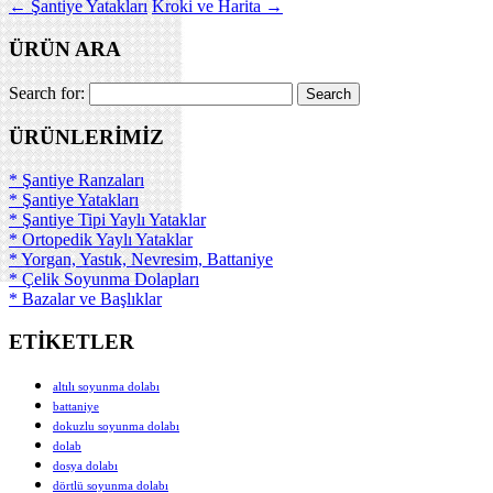
←
Şantiye Yatakları
Kroki ve Harita
→
ÜRÜN ARA
Search for:
ÜRÜNLERİMİZ
* Şantiye Ranzaları
* Şantiye Yatakları
* Şantiye Tipi Yaylı Yataklar
* Ortopedik Yaylı Yataklar
* Yorgan, Yastık, Nevresim, Battaniye
* Çelik Soyunma Dolapları
* Bazalar ve Başlıklar
ETİKETLER
altılı soyunma dolabı
battaniye
dokuzlu soyunma dolabı
dolab
dosya dolabı
dörtlü soyunma dolabı